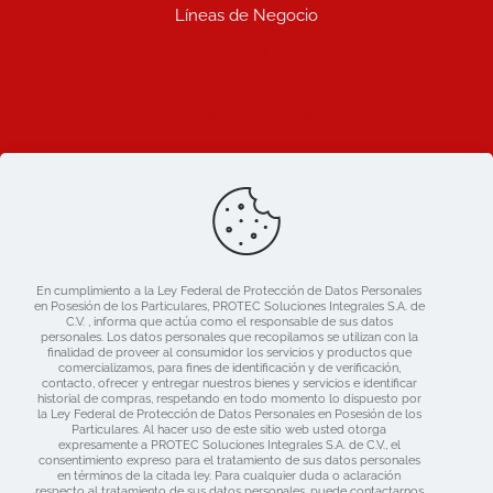
Líneas de Negocio
Uniformes industriales
Seguridad industrial
Limpieza industrial
Prosemac comercializadora
Ligas de Interes
Blog
Nosotros
Catálogo
En cumplimiento a la Ley Federal de Protección de Datos Personales
Mercado libre
en Posesión de los Particulares, PROTEC Soluciones Integrales S.A. de
Contacto
C.V. , informa que actúa como el responsable de sus datos
personales. Los datos personales que recopilamos se utilizan con la
finalidad de proveer al consumidor los servicios y productos que
comercializamos, para fines de identificación y de verificación,
contacto, ofrecer y entregar nuestros bienes y servicios e identificar
historial de compras, respetando en todo momento lo dispuesto por
la Ley Federal de Protección de Datos Personales en Posesión de los
Particulares. Al hacer uso de este sitio web usted otorga
expresamente a PROTEC Soluciones Integrales S.A. de C.V., el
consentimiento expreso para el tratamiento de sus datos personales
en términos de la citada ley. Para cualquier duda o aclaración
respecto al tratamiento de sus datos personales, puede contactarnos