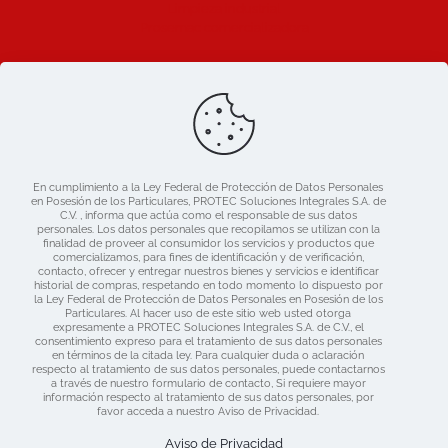
Limpieza industrial
Prosemac comercializadora
Ligas de Interes
Blog
Nosotros
Catálogo
En cumplimiento a la Ley Federal de Protección de Datos Personales
Mercado libre
en Posesión de los Particulares, PROTEC Soluciones Integrales S.A. de
Contacto
C.V. , informa que actúa como el responsable de sus datos
personales. Los datos personales que recopilamos se utilizan con la
finalidad de proveer al consumidor los servicios y productos que
comercializamos, para fines de identificación y de verificación,
contacto, ofrecer y entregar nuestros bienes y servicios e identificar
historial de compras, respetando en todo momento lo dispuesto por
la Ley Federal de Protección de Datos Personales en Posesión de los
Particulares. Al hacer uso de este sitio web usted otorga
expresamente a PROTEC Soluciones Integrales S.A. de C.V., el
consentimiento expreso para el tratamiento de sus datos personales
en términos de la citada ley. Para cualquier duda o aclaración
respecto al tratamiento de sus datos personales, puede contactarnos
a través de nuestro formulario de contacto, Si requiere mayor
información respecto al tratamiento de sus datos personales, por
favor acceda a nuestro Aviso de Privacidad.
Derechos Reservados 2019 Protec | Consulta nuestras
Políticas de Privacidad
| Diseñado por:
www.dime.pro
Aviso de Privacidad