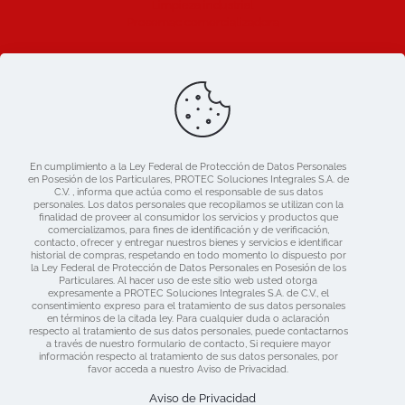
Limpieza industrial
Prosemac comercializadora
Ligas de Interes
Blog
Nosotros
Catálogo
En cumplimiento a la Ley Federal de Protección de Datos Personales
Mercado libre
en Posesión de los Particulares, PROTEC Soluciones Integrales S.A. de
Contacto
C.V. , informa que actúa como el responsable de sus datos
personales. Los datos personales que recopilamos se utilizan con la
finalidad de proveer al consumidor los servicios y productos que
comercializamos, para fines de identificación y de verificación,
contacto, ofrecer y entregar nuestros bienes y servicios e identificar
historial de compras, respetando en todo momento lo dispuesto por
la Ley Federal de Protección de Datos Personales en Posesión de los
Particulares. Al hacer uso de este sitio web usted otorga
expresamente a PROTEC Soluciones Integrales S.A. de C.V., el
consentimiento expreso para el tratamiento de sus datos personales
en términos de la citada ley. Para cualquier duda o aclaración
respecto al tratamiento de sus datos personales, puede contactarnos
a través de nuestro formulario de contacto, Si requiere mayor
información respecto al tratamiento de sus datos personales, por
Derechos Reservados 2019 Protec | Consulta nuestras
favor acceda a nuestro Aviso de Privacidad.
Políticas de Privacidad
| Diseñado por:
www.dime.pro
Aviso de Privacidad