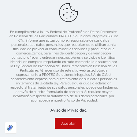
Ligas de Interes
Blog
Nosotros
Catálogo
En cumplimiento a la Ley Federal de Protección de Datos Personales
Mercado libre
en Posesión de los Particulares, PROTEC Soluciones Integrales S.A. de
Contacto
C.V. , informa que actúa como el responsable de sus datos
personales. Los datos personales que recopilamos se utilizan con la
finalidad de proveer al consumidor los servicios y productos que
comercializamos, para fines de identificación y de verificación,
contacto, ofrecer y entregar nuestros bienes y servicios e identificar
historial de compras, respetando en todo momento lo dispuesto por
la Ley Federal de Protección de Datos Personales en Posesión de los
Particulares. Al hacer uso de este sitio web usted otorga
expresamente a PROTEC Soluciones Integrales S.A. de C.V., el
consentimiento expreso para el tratamiento de sus datos personales
en términos de la citada ley. Para cualquier duda o aclaración
respecto al tratamiento de sus datos personales, puede contactarnos
a través de nuestro formulario de contacto, Si requiere mayor
información respecto al tratamiento de sus datos personales, por
favor acceda a nuestro Aviso de Privacidad.
Derechos Reservados 2019 Protec | Consulta nuestras
Políticas de Privacidad
| Diseñado por:
www.dime.pro
Aviso de Privacidad
Aceptar