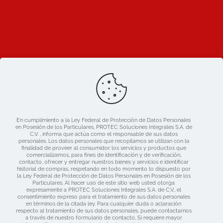
Uniformes industriales
Seguridad industrial
Limpieza industrial
Prosemac comercializadora
Ligas de Interes
Blog
Nosotros
Catálogo
En cumplimiento a la Ley Federal de Protección de Datos Personales
Mercado libre
en Posesión de los Particulares, PROTEC Soluciones Integrales S.A. de
Contacto
C.V. , informa que actúa como el responsable de sus datos
personales. Los datos personales que recopilamos se utilizan con la
finalidad de proveer al consumidor los servicios y productos que
comercializamos, para fines de identificación y de verificación,
contacto, ofrecer y entregar nuestros bienes y servicios e identificar
historial de compras, respetando en todo momento lo dispuesto por
la Ley Federal de Protección de Datos Personales en Posesión de los
Particulares. Al hacer uso de este sitio web usted otorga
expresamente a PROTEC Soluciones Integrales S.A. de C.V., el
consentimiento expreso para el tratamiento de sus datos personales
en términos de la citada ley. Para cualquier duda o aclaración
respecto al tratamiento de sus datos personales, puede contactarnos
a través de nuestro formulario de contacto, Si requiere mayor