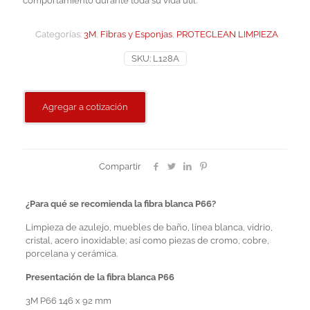
comportamiento durante toda su vida útil.
Categorías:
3M
,
Fibras y Esponjas
,
PROTECLEAN LIMPIEZA
SKU:
L128A
Agregar a cotización
Compartir
¿Para qué se recomienda la fibra blanca P66?
Limpieza de azulejo, muebles de baño, línea blanca, vidrio,
cristal, acero inoxidable; así como piezas de cromo, cobre,
porcelana y cerámica.
Presentación de la fibra blanca P66
3M P66 146 x 92 mm