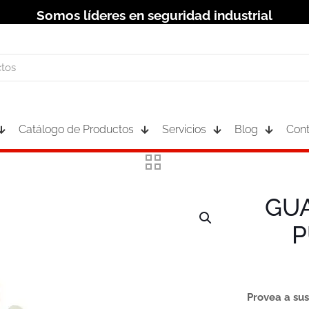
Somos líderes en seguridad industrial
Catálogo de Productos
Servicios
Blog
Cont
GU
P
Provea a sus