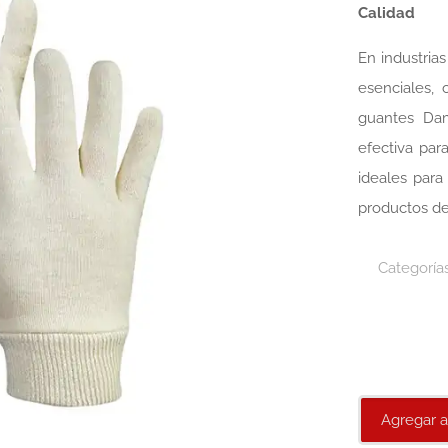
Calidad
En industria
esenciales,
guantes Dam
efectiva par
ideales par
productos de
Categoría
Agregar a