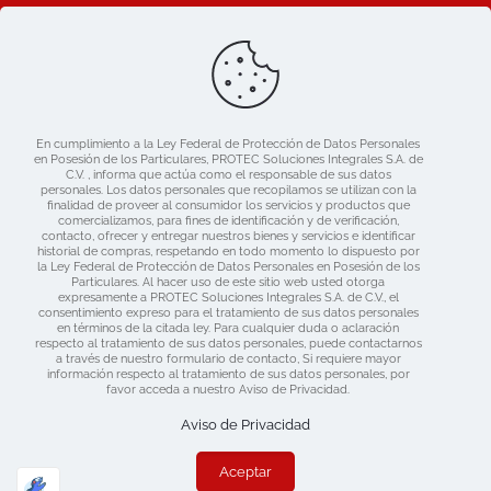
Ligas de Interes
Blog
Nosotros
Catálogo
En cumplimiento a la Ley Federal de Protección de Datos Personales
Mercado libre
en Posesión de los Particulares, PROTEC Soluciones Integrales S.A. de
Contacto
C.V. , informa que actúa como el responsable de sus datos
personales. Los datos personales que recopilamos se utilizan con la
finalidad de proveer al consumidor los servicios y productos que
comercializamos, para fines de identificación y de verificación,
contacto, ofrecer y entregar nuestros bienes y servicios e identificar
historial de compras, respetando en todo momento lo dispuesto por
la Ley Federal de Protección de Datos Personales en Posesión de los
Particulares. Al hacer uso de este sitio web usted otorga
expresamente a PROTEC Soluciones Integrales S.A. de C.V., el
consentimiento expreso para el tratamiento de sus datos personales
en términos de la citada ley. Para cualquier duda o aclaración
respecto al tratamiento de sus datos personales, puede contactarnos
a través de nuestro formulario de contacto, Si requiere mayor
información respecto al tratamiento de sus datos personales, por
favor acceda a nuestro Aviso de Privacidad.
Derechos Reservados 2019 Protec | Consulta nuestras
Políticas de Privacidad
| Diseñado por:
www.dime.pro
Aviso de Privacidad
Aceptar