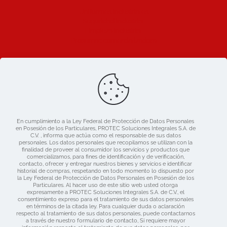
Uniformes industriales
Seguridad industrial
Limpieza industrial
Prosemac comercializadora
Ligas de Interes
Blog
Nosotros
Catálogo
En cumplimiento a la Ley Federal de Protección de Datos Personales
Mercado libre
en Posesión de los Particulares, PROTEC Soluciones Integrales S.A. de
Contacto
C.V. , informa que actúa como el responsable de sus datos
personales. Los datos personales que recopilamos se utilizan con la
finalidad de proveer al consumidor los servicios y productos que
comercializamos, para fines de identificación y de verificación,
contacto, ofrecer y entregar nuestros bienes y servicios e identificar
historial de compras, respetando en todo momento lo dispuesto por
la Ley Federal de Protección de Datos Personales en Posesión de los
Particulares. Al hacer uso de este sitio web usted otorga
expresamente a PROTEC Soluciones Integrales S.A. de C.V., el
consentimiento expreso para el tratamiento de sus datos personales
en términos de la citada ley. Para cualquier duda o aclaración
respecto al tratamiento de sus datos personales, puede contactarnos
a través de nuestro formulario de contacto, Si requiere mayor