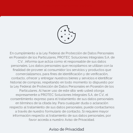
Limpieza industrial
Prosemac comercializadora
Ligas de Interes
Blog
Nosotros
Catálogo
En cumplimiento a la Ley Federal de Protección de Datos Personales
Mercado libre
en Posesión de los Particulares, PROTEC Soluciones Integrales S.A. de
Contacto
C.V. , informa que actúa como el responsable de sus datos
personales. Los datos personales que recopilamos se utilizan con la
finalidad de proveer al consumidor los servicios y productos que
comercializamos, para fines de identificación y de verificación,
contacto, ofrecer y entregar nuestros bienes y servicios e identificar
historial de compras, respetando en todo momento lo dispuesto por
la Ley Federal de Protección de Datos Personales en Posesión de los
Particulares. Al hacer uso de este sitio web usted otorga
expresamente a PROTEC Soluciones Integrales S.A. de C.V., el
consentimiento expreso para el tratamiento de sus datos personales
en términos de la citada ley. Para cualquier duda o aclaración
respecto al tratamiento de sus datos personales, puede contactarnos
a través de nuestro formulario de contacto, Si requiere mayor
información respecto al tratamiento de sus datos personales, por
Derechos Reservados 2019 Protec | Consulta nuestras
favor acceda a nuestro Aviso de Privacidad.
Políticas de Privacidad
| Diseñado por:
www.dime.pro
Aviso de Privacidad