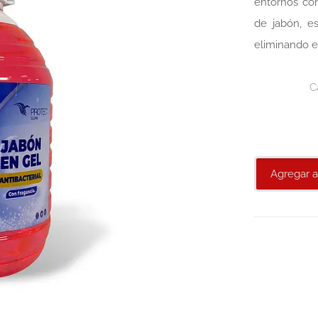
entornos com
de jabón, e
eliminando ef
C
Agregar a