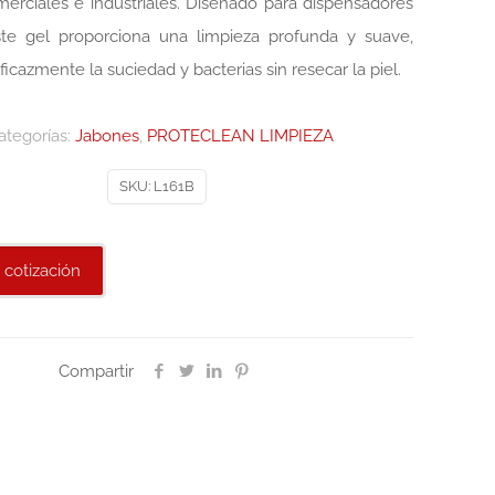
erciales e industriales. Diseñado para dispensadores
ste gel proporciona una limpieza profunda y suave,
icazmente la suciedad y bacterias sin resecar la piel.
ategorías:
Jabones
,
PROTECLEAN LIMPIEZA
SKU:
L161B
 cotización
Compartir