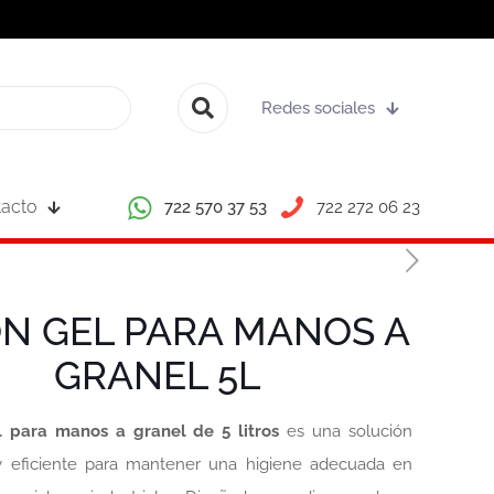
Redes sociales
acto
722 570 37 53
722 272 06 23
N GEL PARA MANOS A
GRANEL 5L
l para manos a granel de 5 litros
es una solución
 eficiente para mantener una higiene adecuada en