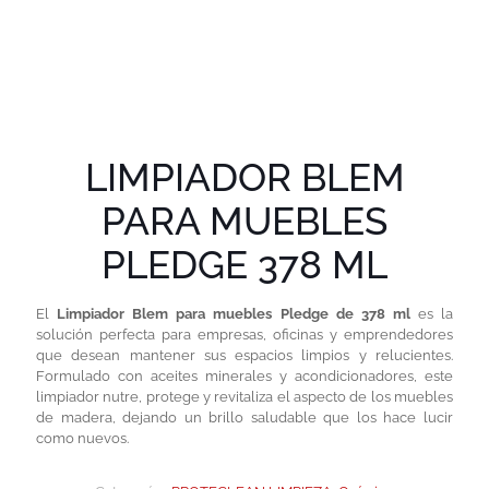
LIMPIADOR BLEM
PARA MUEBLES
PLEDGE 378 ML
El
Limpiador Blem para muebles Pledge de 378 ml
es la
solución perfecta para empresas, oficinas y emprendedores
que desean mantener sus espacios limpios y relucientes.
Formulado con aceites minerales y acondicionadores, este
limpiador nutre, protege y revitaliza el aspecto de los muebles
de madera, dejando un brillo saludable que los hace lucir
como nuevos.