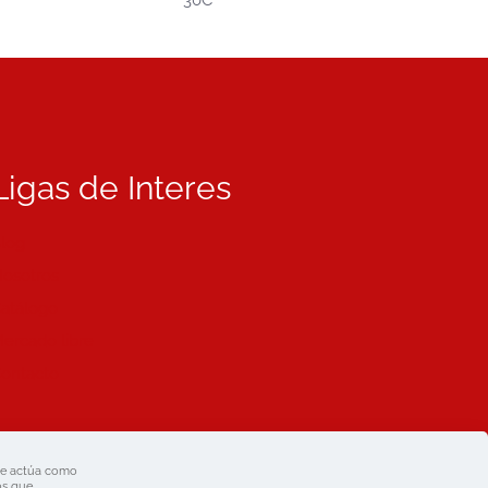
Ligas de Interes
log
osotros
atálogo
ercado libre
ontacto
que actúa como
os que