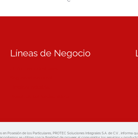
Líneas de Negocio
Uniformes industriales
B
Seguridad industrial
N
Limpieza industrial
C
Prosemac comercializadora
M
C
 en Posesión de los Particulares, PROTEC Soluciones Integrales S.A. de C.V. , informa 
copilamos se utilizan con la finalidad de proveer al consumidor los servicios y product