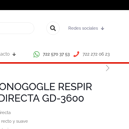
Redes sociales
acto
722 570 37 53
722 272 06 23
ONOGOGLE RESPIR
DIRECTA GD-3600
irecta
 recto y suave