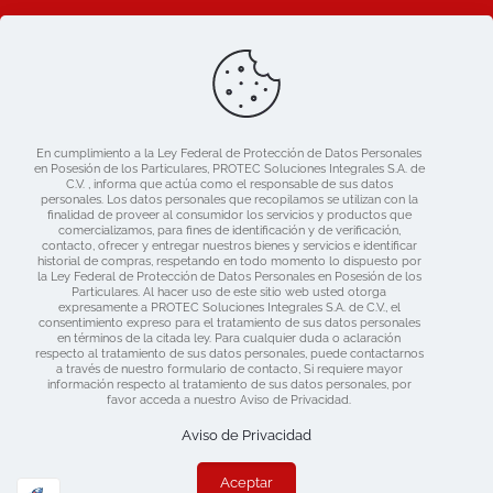
Ligas de Interes
Blog
Nosotros
Catálogo
En cumplimiento a la Ley Federal de Protección de Datos Personales
Mercado libre
en Posesión de los Particulares, PROTEC Soluciones Integrales S.A. de
Contacto
C.V. , informa que actúa como el responsable de sus datos
personales. Los datos personales que recopilamos se utilizan con la
finalidad de proveer al consumidor los servicios y productos que
comercializamos, para fines de identificación y de verificación,
contacto, ofrecer y entregar nuestros bienes y servicios e identificar
historial de compras, respetando en todo momento lo dispuesto por
la Ley Federal de Protección de Datos Personales en Posesión de los
Particulares. Al hacer uso de este sitio web usted otorga
expresamente a PROTEC Soluciones Integrales S.A. de C.V., el
consentimiento expreso para el tratamiento de sus datos personales
en términos de la citada ley. Para cualquier duda o aclaración
respecto al tratamiento de sus datos personales, puede contactarnos
a través de nuestro formulario de contacto, Si requiere mayor
información respecto al tratamiento de sus datos personales, por
favor acceda a nuestro Aviso de Privacidad.
Derechos Reservados 2019 Protec | Consulta nuestras
Políticas de Privacidad
| Diseñado por:
www.dime.pro
Aviso de Privacidad
Aceptar