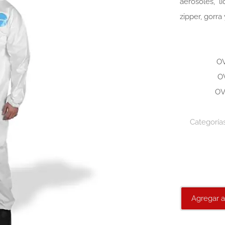
aerosoles, l
zipper, gorra
O
O
OV
Categoría
Agregar a