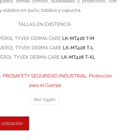
íquidos, brinda confort, durabilidad y protección, con
 y elástico en puño, tobillos y capucha.
TALLAS EN EXISTENCIA
VEROL TYVEK DERMA CARE
LK-MT428 T-M
VEROL TYVEK DERMA CARE
LK-MT428 T-L
EROL TYVEK DERMA CARE
LK-MT428 T-XL
s:
PROSAFETY SEGURIDAD INDUSTRIAL
,
Protección
para el Cuerpo
SKU:
S398A
 cotización