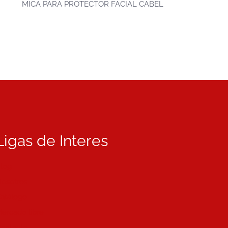
MICA PARA PROTECTOR FACIAL CABEL
Ligas de Interes
log
osotros
atálogo
ercado libre
ontacto