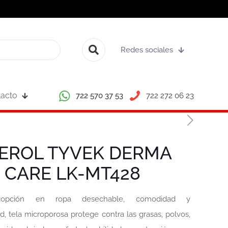
Redes sociales
acto
722 570 37 53
722 272 06 23
EROL TYVEK DERMA
CARE LK-MT428
 opción en ropa desechable, comodidad y
d, tela microporosa protege contra las grasas, polvos,