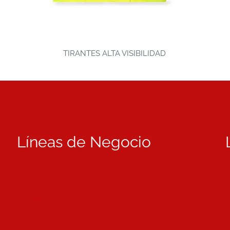
TIRANTES ALTA VISIBILIDAD
Líneas de Negocio
Uniformes industriales
B
Seguridad industrial
N
Limpieza industrial
C
Prosemac comercializadora
M
C