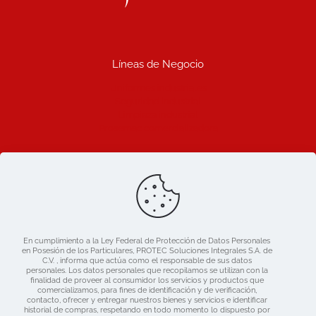
Líneas de Negocio
Uniformes industriales
Seguridad industrial
Limpieza industrial
Prosemac comercializadora
Ligas de Interes
Blog
Nosotros
Catálogo
En cumplimiento a la Ley Federal de Protección de Datos Personales
Mercado libre
en Posesión de los Particulares, PROTEC Soluciones Integrales S.A. de
Contacto
C.V. , informa que actúa como el responsable de sus datos
personales. Los datos personales que recopilamos se utilizan con la
finalidad de proveer al consumidor los servicios y productos que
comercializamos, para fines de identificación y de verificación,
contacto, ofrecer y entregar nuestros bienes y servicios e identificar
historial de compras, respetando en todo momento lo dispuesto por