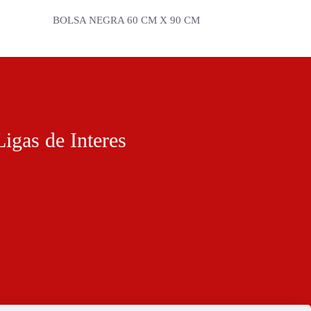
BOLSA NEGRA 60 CM X 90 CM
Ligas de Interes
log
osotros
atálogo
ercado libre
ontacto