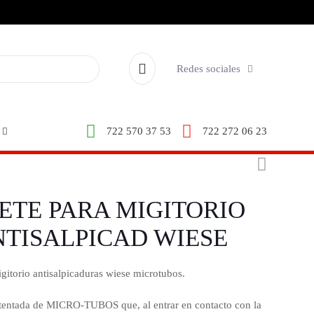
Redes sociales
722 570 37 53
722 272 06 23
ETE PARA MIGITORIO
TISALPICAD WIESE
gitorio antisalpicaduras wiese microtubos.
tentada de MICRO-TUBOS que, al entrar en contacto con la