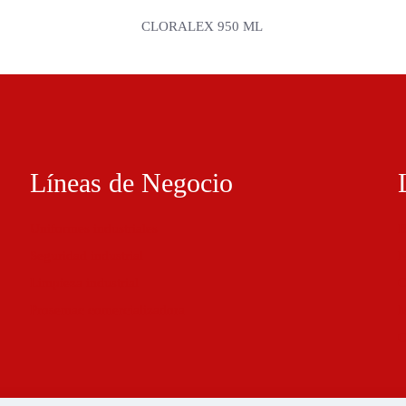
CLORALEX 950 ML
Líneas de Negocio
Uniformes industriales
B
Seguridad industrial
N
Limpieza industrial
C
Prosemac comercializadora
M
C