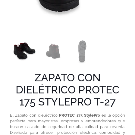
ZAPATO CON
DIELÉTRICO PROTEC
175 STYLEPRO T-27
El Zapato con dieléctrico
PROTEC 175 StylePro
es la opción
perfecta para mayoristas, empresas y emprendedores que
buscan calzado de seguridad de alta calidad para reventa.
Diseñado para ofrecer protección eléctrica, comodidad y