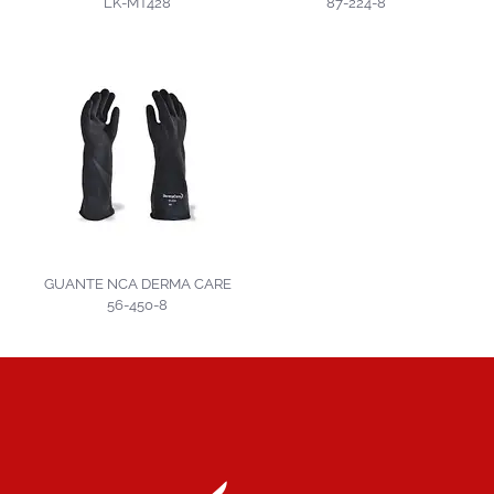
LK-MT428
87-224-8
GUANTE NCA DERMA CARE
56-450-8