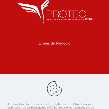
Líneas de Negocio
Uniformes industriales
Seguridad industrial
Limpieza industrial
Prosemac comercializadora
Ligas de Interes
Blog
Nosotros
Catálogo
En cumplimiento a la Ley Federal de Protección de Datos Personales
Mercado libre
en Posesión de los Particulares, PROTEC Soluciones Integrales S.A. de