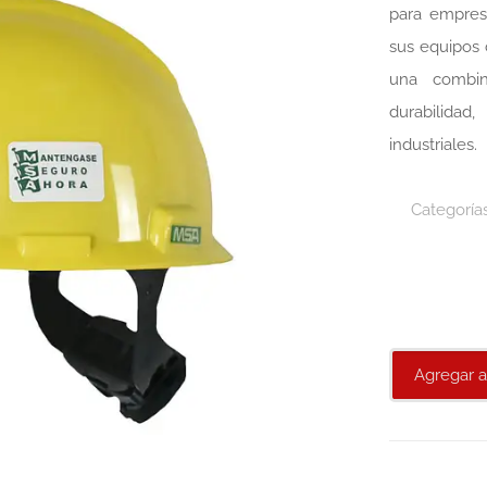
para empres
sus equipos 
una combin
durabilidad
industriales.
Categoría
Agregar a