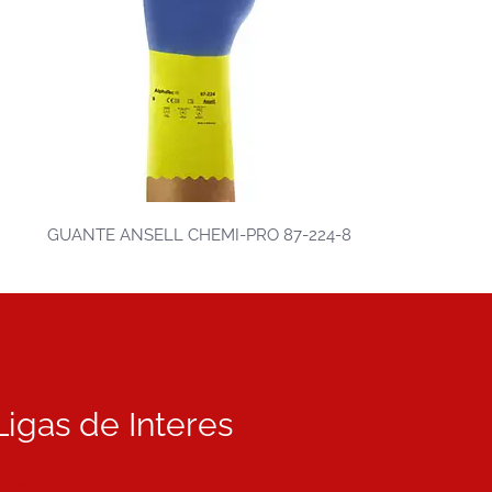
GUANTE ANSELL CHEMI-PRO 87-224-8
Ligas de Interes
log