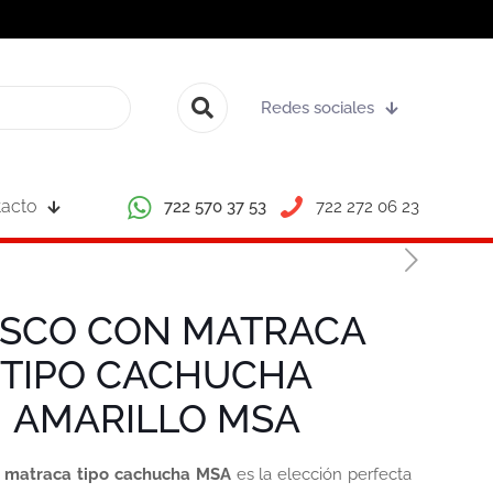
Redes sociales
acto
722 570 37 53
722 272 06 23
SCO CON MATRACA
TIPO CACHUCHA
AMARILLO MSA
n matraca tipo cachucha MSA
es la elección perfecta