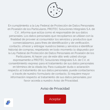
Ligas de Interes
Blog
Nosotros
Catálogo
En cumplimiento a la Ley Federal de Protección de Datos Personales
Mercado libre
en Posesión de los Particulares, PROTEC Soluciones Integrales S.A. de
Contacto
C.V. , informa que actúa como el responsable de sus datos
personales. Los datos personales que recopilamos se utilizan con la
finalidad de proveer al consumidor los servicios y productos que
comercializamos, para fines de identificación y de verificación,
contacto, ofrecer y entregar nuestros bienes y servicios e identificar
historial de compras, respetando en todo momento lo dispuesto por
la Ley Federal de Protección de Datos Personales en Posesión de los
Particulares. Al hacer uso de este sitio web usted otorga
expresamente a PROTEC Soluciones Integrales S.A. de C.V., el
consentimiento expreso para el tratamiento de sus datos personales
en términos de la citada ley. Para cualquier duda o aclaración
respecto al tratamiento de sus datos personales, puede contactarnos
a través de nuestro formulario de contacto, Si requiere mayor
información respecto al tratamiento de sus datos personales, por
Derechos Reservados 2019 Protec | Consulta nuestras
favor acceda a nuestro Aviso de Privacidad.
Políticas de Privacidad
| Diseñado por:
www.dime.pro
Aviso de Privacidad
Aceptar