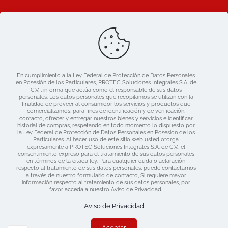
Ligas de Interes
Blog
Nosotros
Catálogo
En cumplimiento a la Ley Federal de Protección de Datos Personales
Mercado libre
en Posesión de los Particulares, PROTEC Soluciones Integrales S.A. de
Contacto
C.V. , informa que actúa como el responsable de sus datos
personales. Los datos personales que recopilamos se utilizan con la
finalidad de proveer al consumidor los servicios y productos que
comercializamos, para fines de identificación y de verificación,
contacto, ofrecer y entregar nuestros bienes y servicios e identificar
historial de compras, respetando en todo momento lo dispuesto por
la Ley Federal de Protección de Datos Personales en Posesión de los
Particulares. Al hacer uso de este sitio web usted otorga
expresamente a PROTEC Soluciones Integrales S.A. de C.V., el
consentimiento expreso para el tratamiento de sus datos personales
en términos de la citada ley. Para cualquier duda o aclaración
respecto al tratamiento de sus datos personales, puede contactarnos
a través de nuestro formulario de contacto, Si requiere mayor
información respecto al tratamiento de sus datos personales, por
favor acceda a nuestro Aviso de Privacidad.
Derechos Reservados 2019 Protec | Consulta nuestras
Políticas de Privacidad
| Diseñado por:
www.dime.pro
Aviso de Privacidad
Aceptar