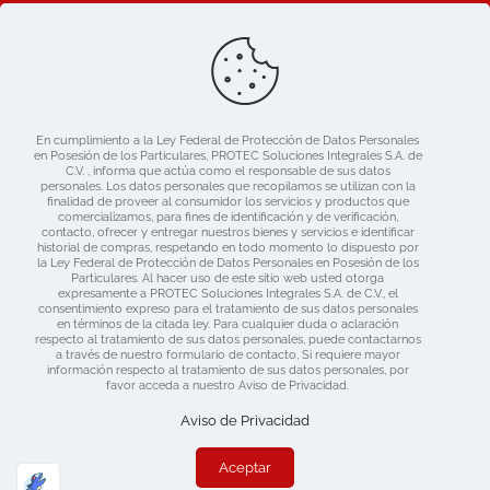
Ligas de Interes
Blog
Nosotros
Catálogo
En cumplimiento a la Ley Federal de Protección de Datos Personales
Mercado libre
en Posesión de los Particulares, PROTEC Soluciones Integrales S.A. de
Contacto
C.V. , informa que actúa como el responsable de sus datos
personales. Los datos personales que recopilamos se utilizan con la
finalidad de proveer al consumidor los servicios y productos que
comercializamos, para fines de identificación y de verificación,
contacto, ofrecer y entregar nuestros bienes y servicios e identificar
historial de compras, respetando en todo momento lo dispuesto por
la Ley Federal de Protección de Datos Personales en Posesión de los
Particulares. Al hacer uso de este sitio web usted otorga
expresamente a PROTEC Soluciones Integrales S.A. de C.V., el
consentimiento expreso para el tratamiento de sus datos personales
en términos de la citada ley. Para cualquier duda o aclaración
respecto al tratamiento de sus datos personales, puede contactarnos
a través de nuestro formulario de contacto, Si requiere mayor
información respecto al tratamiento de sus datos personales, por
favor acceda a nuestro Aviso de Privacidad.
Derechos Reservados 2019 Protec | Consulta nuestras
Políticas de Privacidad
| Diseñado por:
www.dime.pro
Aviso de Privacidad
Aceptar